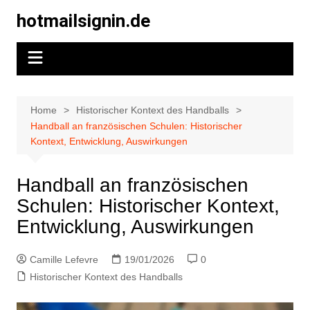
Skip
hotmailsignin.de
to
content
Home
Historischer Kontext des Handballs
Handball an französischen Schulen: Historischer
Kontext, Entwicklung, Auswirkungen
Handball an französischen
Schulen: Historischer Kontext,
Entwicklung, Auswirkungen
Camille Lefevre
19/01/2026
0
Historischer Kontext des Handballs