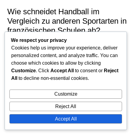
Wie schneidet Handball im
Vergleich zu anderen Sportarten in
französischen Schulen ab?
We respect your privacy
Handball hat eine bedeutende Präsenz in
Cookies help us improve your experience, deliver
französischen Schulen, wird jedoch oft von Fußball
personalized content, and analyze traffic. You can
überschattet, der nach wie vor der dominierende
choose which cookies to allow by clicking
Customize
. Click
Accept All
to consent or
Reject
Sport ist. Die Beliebtheit des Handballs ist stetig
All
to decline non-essential cookies.
gewachsen, insbesondere in Regionen, in denen es
starke lokale Vereine und Wettbewerbsangebote
Customize
gibt.
Reject All
Beliebtheit von Handball im Vergleich
Accept All
zu Fußball in Schulen