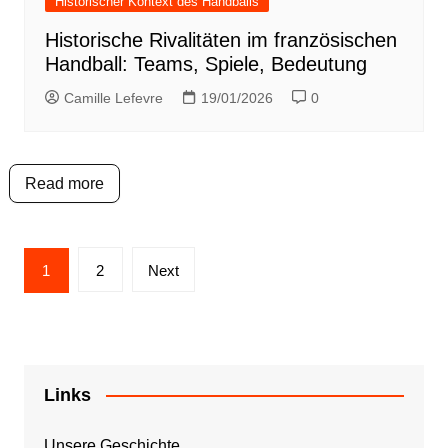
Historischer Kontext des Handballs
Historische Rivalitäten im französischen
Handball: Teams, Spiele, Bedeutung
Camille Lefevre
19/01/2026
0
Read more
Posts
1
2
Next
pagination
Links
Unsere Geschichte