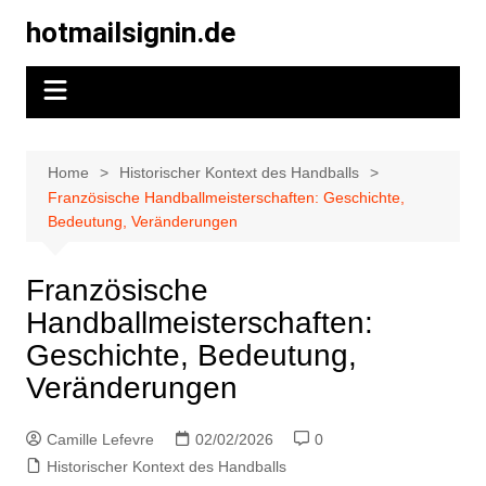
Skip
hotmailsignin.de
to
content
Home
Historischer Kontext des Handballs
Französische Handballmeisterschaften: Geschichte,
Bedeutung, Veränderungen
Französische
Handballmeisterschaften:
Geschichte, Bedeutung,
Veränderungen
Camille Lefevre
02/02/2026
0
Historischer Kontext des Handballs