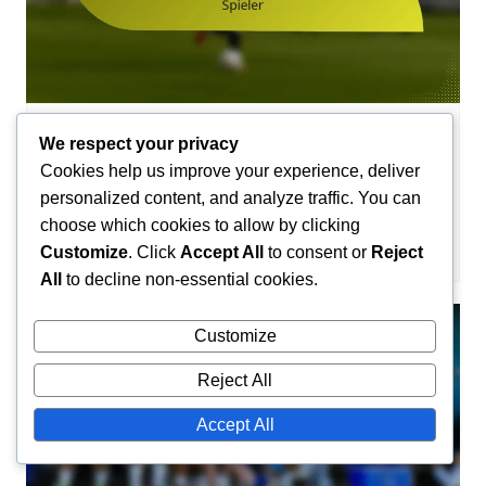
Historischer Kontext des Handballs
We respect your privacy
Cookies help us improve your experience, deliver
Dijon Handball Team: Geschichte,
personalized content, and analyze traffic. You can
Erfolge, Spieler
choose which cookies to allow by clicking
Camille Lefevre
05/02/2026
0
Customize
. Click
Accept All
to consent or
Reject
All
to decline non-essential cookies.
Customize
Reject All
Accept All