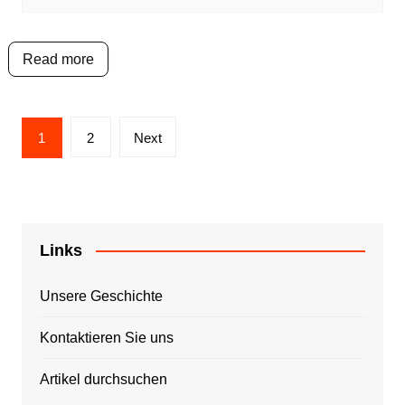
Read more
Posts
1
2
Next
pagination
Links
Unsere Geschichte
Kontaktieren Sie uns
Artikel durchsuchen