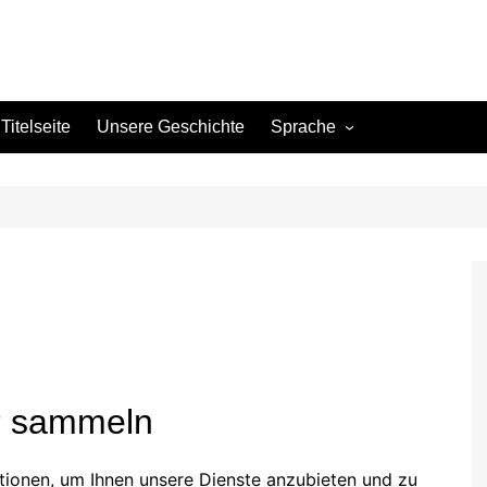
Titelseite
Unsere Geschichte
Sprache
English (US)
English (GB)
English (CA)
Spanish (ES)
Spanish (MX)
French (FR)
German (DE)
ir sammeln
German (AT)
German (CH)
ionen, um Ihnen unsere Dienste anzubieten und zu