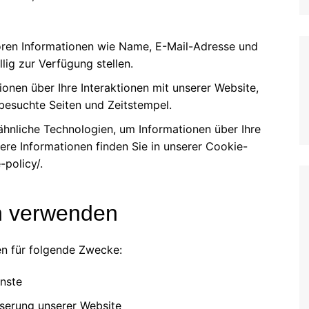
Italian (IT)
Japanese (JP)
en Informationen wie Name, E-Mail-Adresse und
Polish (PL)
llig zur Verfügung stellen.
Dutch (NL)
onen über Ihre Interaktionen mit unserer Website,
Swedish (SE)
 besuchte Seiten und Zeitstempel.
Danish (DK)
nliche Technologien, um Informationen über Ihre
Norwegian (NO)
re Informationen finden Sie in unserer Cookie-
-policy/.
Finnish (FI)
Czech (CZ)
en verwenden
Romanian (RO)
Portuguese (PT)
n für folgende Zwecke:
Greek (GR)
Bulgarian (BG)
enste
Latvian (LV)
serung unserer Website