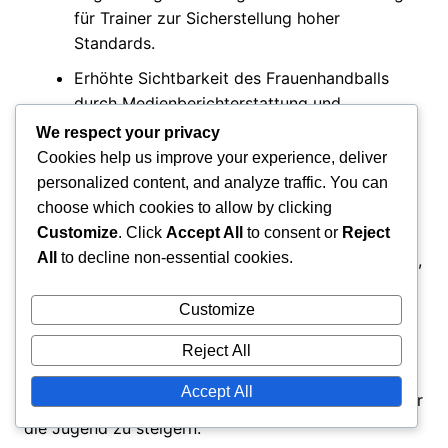
für Trainer zur Sicherstellung hoher
Standards.
Erhöhte Sichtbarkeit des Frauenhandballs
durch Medienberichterstattung und
Sponsoring.
We respect your privacy
Cookies help us improve your experience, deliver
Initiativen zur Einbindung der Gemeinschaft,
personalized content, and analyze traffic. You can
um lokale Unterstützung und Beteiligung zu
choose which cookies to allow by clicking
fördern.
Customize
. Click
Accept All
to consent or
Reject
All
to decline non-essential cookies.
Führende Länder haben Best Practices übernommen,
die sich auf eine ganzheitliche Entwicklung
Customize
konzentrieren. Norwegens Schwerpunkt auf
gemeinschaftsbasierten Programmen hat zu einer
Reject All
starken Talentpipeline geführt, die Frankreich
Accept All
nachahmen könnte, um sein eigenes Engagement für
die Jugend zu steigern.