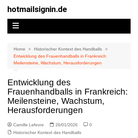
Skip
hotmailsignin.de
to
content
Home
Historischer Kontext des Handballs
Entwicklung des Frauenhandballs in Frankreich:
Meilensteine, Wachstum, Herausforderungen
Entwicklung des
Frauenhandballs in Frankreich:
Meilensteine, Wachstum,
Herausforderungen
Camille Lefevre
26/01/2026
0
Historischer Kontext des Handballs