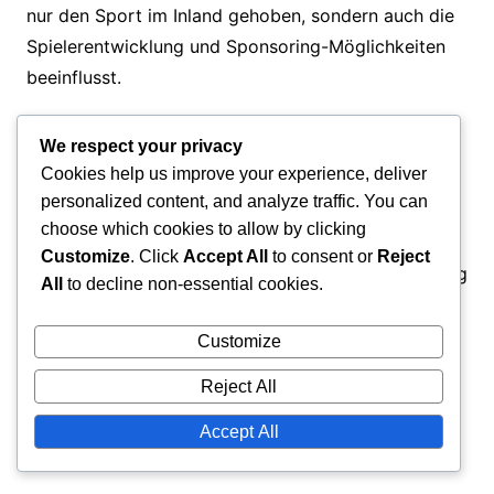
nur den Sport im Inland gehoben, sondern auch die
Spielerentwicklung und Sponsoring-Möglichkeiten
beeinflusst.
We respect your privacy
Vergleichende Analyse der
Cookies help us improve your experience, deliver
Wachstumskennzahlen in Europa
personalized content, and analyze traffic. You can
choose which cookies to allow by clicking
Der französische Handball hat bemerkenswerte
Customize
. Click
Accept All
to consent or
Reject
Wachstumskennzahlen erlebt, insbesondere in Bezug
All
to decline non-essential cookies.
auf Teilnahmequoten und Talententwicklung. Im
Vergleich zu Ländern wie Deutschland und Spanien
Customize
hat Frankreich einen stetigen Anstieg der
Reject All
Jugendmitgliedschaften in Handballclubs
verzeichnet, oft mit Teilnahmequoten von über
Accept All
100.000 Spielern jährlich.