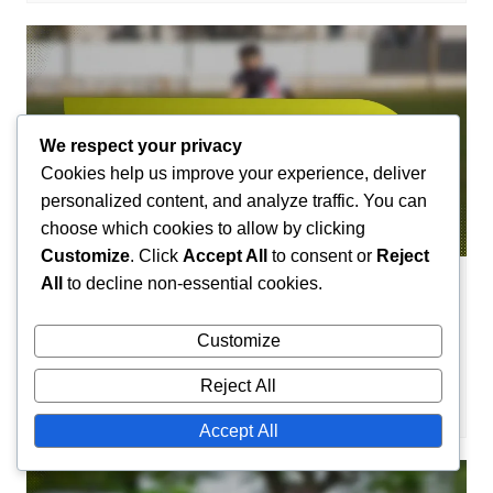
We respect your privacy
Cookies help us improve your experience, deliver
personalized content, and analyze traffic. You can
choose which cookies to allow by clicking
Customize
. Click
Accept All
to consent or
Reject
All
to decline non-essential cookies.
Teamprofile im Handball
Saint-Etienne Handball Team-Profil:
Customize
Geschichte, Erfolge, Spieler
Reject All
Camille Lefevre
30/01/2026
0
Accept All