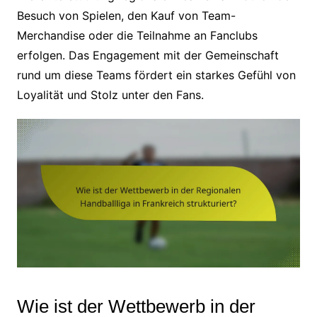
Besuch von Spielen, den Kauf von Team-
Merchandise oder die Teilnahme an Fanclubs
erfolgen. Das Engagement mit der Gemeinschaft
rund um diese Teams fördert ein starkes Gefühl von
Loyalität und Stolz unter den Fans.
Wie ist der Wettbewerb in der