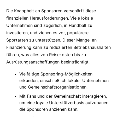
Die Knappheit an Sponsoren verschärft diese
finanziellen Herausforderungen. Viele lokale
Unternehmen sind zögerlich, in Handball zu
investieren, und ziehen es vor, populärere
Sportarten zu unterstützen. Dieser Mangel an
Finanzierung kann zu reduzierten Betriebshaushalten
führen, was alles von Reisekosten bis zu
Ausrüstungsanschaffungen beeinträchtigt.
Vielfältige Sponsoring-Möglichkeiten
erkunden, einschließlich lokaler Unternehmen
und Gemeinschaftsorganisationen.
Mit Fans und der Gemeinschaft interagieren,
um eine loyale Unterstützerbasis aufzubauen,
die Sponsoren anziehen kann.