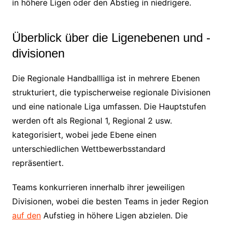
in höhere Ligen oder den Abstieg in niedrigere.
Überblick über die Ligenebenen und -
divisionen
Die Regionale Handballliga ist in mehrere Ebenen
strukturiert, die typischerweise regionale Divisionen
und eine nationale Liga umfassen. Die Hauptstufen
werden oft als Regional 1, Regional 2 usw.
kategorisiert, wobei jede Ebene einen
unterschiedlichen Wettbewerbsstandard
repräsentiert.
Teams konkurrieren innerhalb ihrer jeweiligen
Divisionen, wobei die besten Teams in jeder Region
auf den
Aufstieg in höhere Ligen abzielen. Die