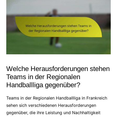
Welche Herausforderungen stehen
Teams in der Regionalen
Handballliga gegenüber?
Teams in der Regionalen Handballliga in Frankreich
sehen sich verschiedenen Herausforderungen
gegenüber, die ihre Leistung und Nachhaltigkeit