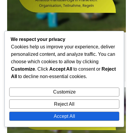
We respect your privacy
Ligastrukturen im Handball
Cookies help us improve your experience, deliver
Amateur-Handball-Liga in Frankreich:
personalized content, and analyze traffic. You can
Organisation, Teilnahme, Regeln
choose which cookies to allow by clicking
Customize
. Click
Accept All
to consent or
Reject
Camille Lefevre
29/01/2026
0
All
to decline non-essential cookies.
Customize
Reject All
Accept All