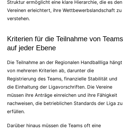
Struktur ermöglicht eine klare Hierarchie, die es den
Vereinen erleichtert, ihre Wettbewerbslandschaft zu
verstehen.
Kriterien für die Teilnahme von Teams
auf jeder Ebene
Die Teilnahme an der Regionalen Handballliga hängt
von mehreren Kriterien ab, darunter die
Registrierung des Teams, finanzielle Stabilität und
die Einhaltung der Ligavorschriften. Die Vereine
müssen ihre Anträge einreichen und ihre Fähigkeit
nachweisen, die betrieblichen Standards der Liga zu
erfüllen.
Darüber hinaus müssen die Teams oft eine