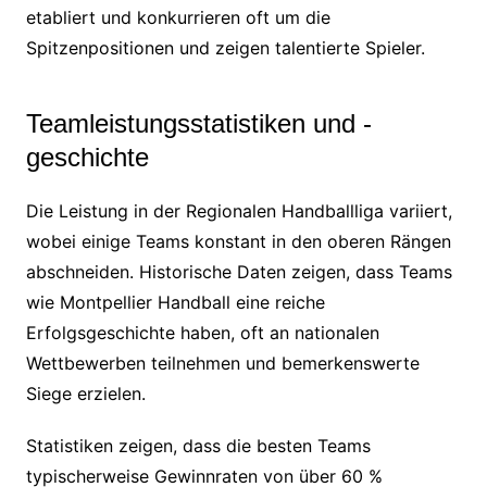
etabliert und konkurrieren oft um die
Spitzenpositionen und zeigen talentierte Spieler.
Teamleistungsstatistiken und -
geschichte
Die Leistung in der Regionalen Handballliga variiert,
wobei einige Teams konstant in den oberen Rängen
abschneiden. Historische Daten zeigen, dass Teams
wie Montpellier Handball eine reiche
Erfolgsgeschichte haben, oft an nationalen
Wettbewerben teilnehmen und bemerkenswerte
Siege erzielen.
Statistiken zeigen, dass die besten Teams
typischerweise Gewinnraten von über 60 %