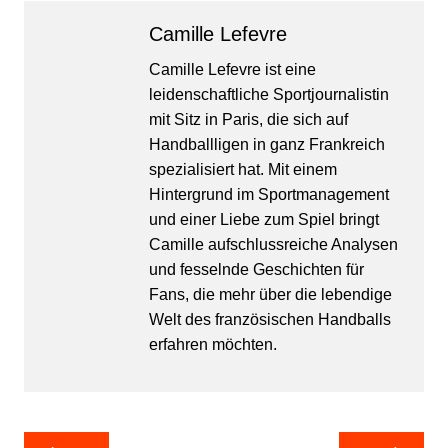
Camille Lefevre
Camille Lefevre ist eine
leidenschaftliche Sportjournalistin
mit Sitz in Paris, die sich auf
Handballligen in ganz Frankreich
spezialisiert hat. Mit einem
Hintergrund im Sportmanagement
und einer Liebe zum Spiel bringt
Camille aufschlussreiche Analysen
und fesselnde Geschichten für
Fans, die mehr über die lebendige
Welt des französischen Handballs
erfahren möchten.
Post