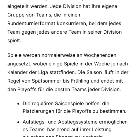
eingeteilt werden. Jede Division hat ihre eigene
Gruppe von Teams, die in einem
Rundenturnierformat konkurrieren, bei dem jedes
Team gegen jedes andere Team in seiner Division
spielt.
Spiele werden normalerweise an Wochenenden
angesetzt, wobei einige Spiele in der Woche je nach
Kalender der Liga stattfinden. Die Saison läuft in der
Regel von Spätsommer bis Frühling und endet mit
den Playoffs für die besten Teams jeder Division.
Die regulären Saisonspiele helfen, die
Platzierungen für die Playoffs zu bestimmen.
Aufstiegs- und Abstiegssysteme ermöglichen
es Teams, basierend auf ihrer Leistung
zwischen den Ebenen zu wechseln.