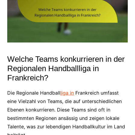
Welche Teams konkurrieren in der
Regionalen Handballliga in
Frankreich?
Die Regionale Handball
liga in
Frankreich umfasst
eine Vielzahl von Teams, die auf unterschiedlichen
Ebenen konkurrieren. Diese Teams sind oft in
bestimmten Regionen ansässig und zeigen lokale
Talente, was zur lebendigen Handballkultur im Land
beiträgt.