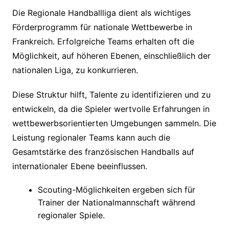
Die Regionale Handballliga dient als wichtiges
Förderprogramm für nationale Wettbewerbe in
Frankreich. Erfolgreiche Teams erhalten oft die
Möglichkeit, auf höheren Ebenen, einschließlich der
nationalen Liga, zu konkurrieren.
Diese Struktur hilft, Talente zu identifizieren und zu
entwickeln, da die Spieler wertvolle Erfahrungen in
wettbewerbsorientierten Umgebungen sammeln. Die
Leistung regionaler Teams kann auch die
Gesamtstärke des französischen Handballs auf
internationaler Ebene beeinflussen.
Scouting-Möglichkeiten ergeben sich für
Trainer der Nationalmannschaft während
regionaler Spiele.