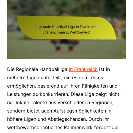
Die Regionale Handballliga
in Frankreich
ist in
mehrere Ligen unterteilt, die es den Teams
ermöglichen, basierend auf ihren Fähigkeiten und
Leistungen zu konkurrieren. Diese Liga zeigt nicht
nur lokale Talente aus verschiedenen Regionen,
sondern bietet auch Aufstiegsmöglichkeiten in
höhere Ligen und Abstiegschancen. Durch ihr
wettbewerbsorientiertes Rahmenwerk fördert die