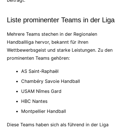
Liste prominenter Teams in der Liga
Mehrere Teams stechen in der Regionalen
Handballliga hervor, bekannt für ihren
Wettbewerbsgeist und starke Leistungen. Zu den
prominenten Teams gehören:
AS Saint-Raphaël
Chambéry Savoie Handball
USAM Nîmes Gard
HBC Nantes
Montpellier Handball
Diese Teams haben sich als führend in der Liga