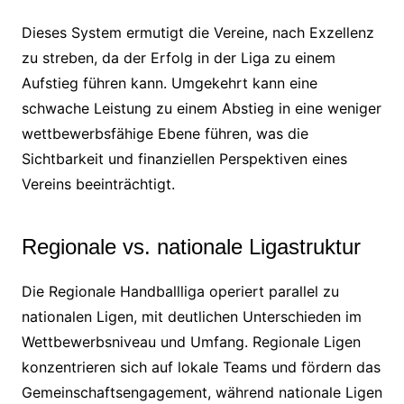
Dieses System ermutigt die Vereine, nach Exzellenz
zu streben, da der Erfolg in der Liga zu einem
Aufstieg führen kann. Umgekehrt kann eine
schwache Leistung zu einem Abstieg in eine weniger
wettbewerbsfähige Ebene führen, was die
Sichtbarkeit und finanziellen Perspektiven eines
Vereins beeinträchtigt.
Regionale vs. nationale Ligastruktur
Die Regionale Handballliga operiert parallel zu
nationalen Ligen, mit deutlichen Unterschieden im
Wettbewerbsniveau und Umfang. Regionale Ligen
konzentrieren sich auf lokale Teams und fördern das
Gemeinschaftsengagement, während nationale Ligen