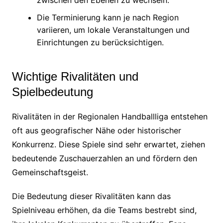
Die Terminierung kann je nach Region
variieren, um lokale Veranstaltungen und
Einrichtungen zu berücksichtigen.
Wichtige Rivalitäten und
Spielbedeutung
Rivalitäten in der Regionalen Handballliga entstehen
oft aus geografischer Nähe oder historischer
Konkurrenz. Diese Spiele sind sehr erwartet, ziehen
bedeutende Zuschauerzahlen an und fördern den
Gemeinschaftsgeist.
Die Bedeutung dieser Rivalitäten kann das
Spielniveau erhöhen, da die Teams bestrebt sind,