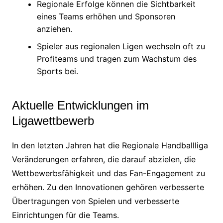
Regionale Erfolge können die Sichtbarkeit
eines Teams erhöhen und Sponsoren
anziehen.
Spieler aus regionalen Ligen wechseln oft zu
Profiteams und tragen zum Wachstum des
Sports bei.
Aktuelle Entwicklungen im
Ligawettbewerb
In den letzten Jahren hat die Regionale Handballliga
Veränderungen erfahren, die darauf abzielen, die
Wettbewerbsfähigkeit und das Fan-Engagement zu
erhöhen. Zu den Innovationen gehören verbesserte
Übertragungen von Spielen und verbesserte
Einrichtungen für die Teams.