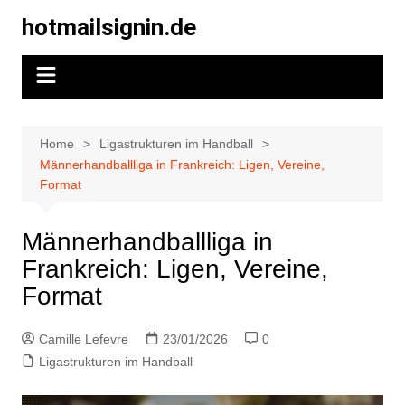
Skip
hotmailsignin.de
to
content
Home
Ligastrukturen im Handball
Männerhandballliga in Frankreich: Ligen, Vereine,
Format
Männerhandballliga in
Frankreich: Ligen, Vereine,
Format
Camille Lefevre
23/01/2026
0
Ligastrukturen im Handball