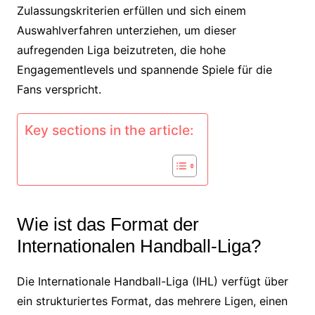
Zulassungskriterien erfüllen und sich einem
Auswahlverfahren unterziehen, um dieser
aufregenden Liga beizutreten, die hohe
Engagementlevels und spannende Spiele für die
Fans verspricht.
Key sections in the article:
Wie ist das Format der
Internationalen Handball-Liga?
Die Internationale Handball-Liga (IHL) verfügt über
ein strukturiertes Format, das mehrere Ligen, einen