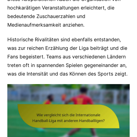
hochkarätigen Veranstaltungen erleichtert, die
bedeutende Zuschauerzahlen und
Medienaufmerksamkeit anziehen.
Historische Rivalitäten sind ebenfalls entstanden,
was zur reichen Erzählung der Liga beiträgt und die
Fans begeistert. Teams aus verschiedenen Ländern
treten oft in spannenden Spielen gegeneinander an,
was die Intensität und das Können des Sports zeigt.