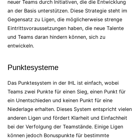
neuer Teams durch Initiativen, die die Entwicklung
an der Basis unterstützen. Diese Strategie steht im
Gegensatz zu Ligen, die möglicherweise strenge
Eintrittsvoraussetzungen haben, die neue Talente
und Teams daran hindern können, sich zu
entwickeln.
Punktesysteme
Das Punktesystem in der IHL ist einfach, wobei
Teams zwei Punkte für einen Sieg, einen Punkt für
ein Unentschieden und keinen Punkt für eine
Niederlage erhalten. Dieses System entspricht vielen
anderen Ligen und fördert Klarheit und Einfachheit
bei der Verfolgung der Teamstände. Einige Ligen
können jedoch Bonuspunkte für bestimmte