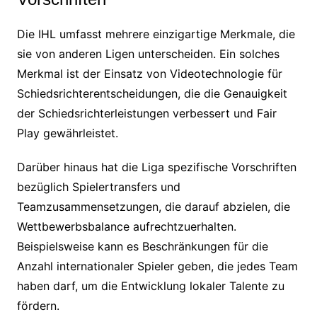
Die IHL umfasst mehrere einzigartige Merkmale, die
sie von anderen Ligen unterscheiden. Ein solches
Merkmal ist der Einsatz von Videotechnologie für
Schiedsrichterentscheidungen, die die Genauigkeit
der Schiedsrichterleistungen verbessert und Fair
Play gewährleistet.
Darüber hinaus hat die Liga spezifische Vorschriften
bezüglich Spielertransfers und
Teamzusammensetzungen, die darauf abzielen, die
Wettbewerbsbalance aufrechtzuerhalten.
Beispielsweise kann es Beschränkungen für die
Anzahl internationaler Spieler geben, die jedes Team
haben darf, um die Entwicklung lokaler Talente zu
fördern.