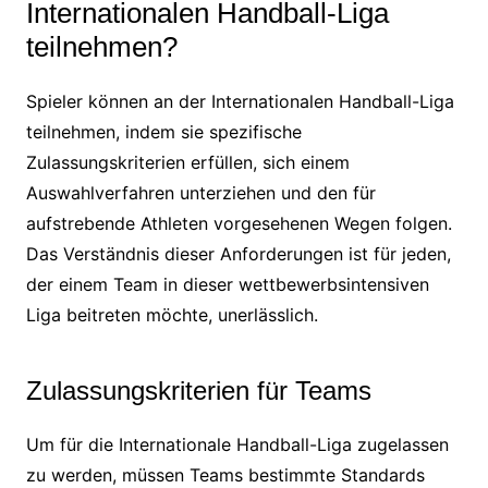
Internationalen Handball-Liga
teilnehmen?
Spieler können an der Internationalen Handball-Liga
teilnehmen, indem sie spezifische
Zulassungskriterien erfüllen, sich einem
Auswahlverfahren unterziehen und den für
aufstrebende Athleten vorgesehenen Wegen folgen.
Das Verständnis dieser Anforderungen ist für jeden,
der einem Team in dieser wettbewerbsintensiven
Liga beitreten möchte, unerlässlich.
Zulassungskriterien für Teams
Um für die Internationale Handball-Liga zugelassen
zu werden, müssen Teams bestimmte Standards