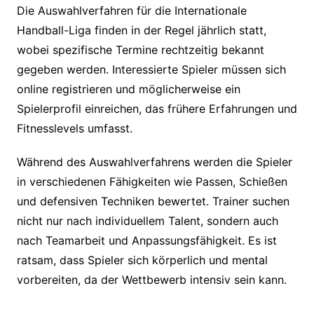
Die Auswahlverfahren für die Internationale
Handball-Liga finden in der Regel jährlich statt,
wobei spezifische Termine rechtzeitig bekannt
gegeben werden. Interessierte Spieler müssen sich
online registrieren und möglicherweise ein
Spielerprofil einreichen, das frühere Erfahrungen und
Fitnesslevels umfasst.
Während des Auswahlverfahrens werden die Spieler
in verschiedenen Fähigkeiten wie Passen, Schießen
und defensiven Techniken bewertet. Trainer suchen
nicht nur nach individuellem Talent, sondern auch
nach Teamarbeit und Anpassungsfähigkeit. Es ist
ratsam, dass Spieler sich körperlich und mental
vorbereiten, da der Wettbewerb intensiv sein kann.