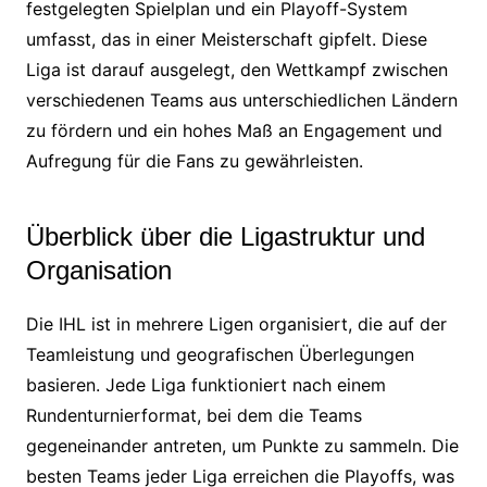
festgelegten Spielplan und ein Playoff-System
umfasst, das in einer Meisterschaft gipfelt. Diese
Liga ist darauf ausgelegt, den Wettkampf zwischen
verschiedenen Teams aus unterschiedlichen Ländern
zu fördern und ein hohes Maß an Engagement und
Aufregung für die Fans zu gewährleisten.
Überblick über die Ligastruktur und
Organisation
Die IHL ist in mehrere Ligen organisiert, die auf der
Teamleistung und geografischen Überlegungen
basieren. Jede Liga funktioniert nach einem
Rundenturnierformat, bei dem die Teams
gegeneinander antreten, um Punkte zu sammeln. Die
besten Teams jeder Liga erreichen die Playoffs, was