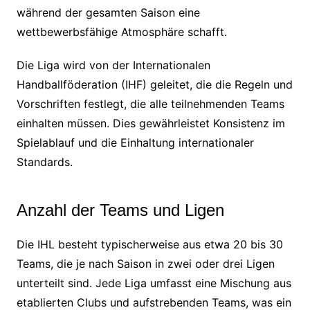
während der gesamten Saison eine
wettbewerbsfähige Atmosphäre schafft.
Die Liga wird von der Internationalen
Handballföderation (IHF) geleitet, die die Regeln und
Vorschriften festlegt, die alle teilnehmenden Teams
einhalten müssen. Dies gewährleistet Konsistenz im
Spielablauf und die Einhaltung internationaler
Standards.
Anzahl der Teams und Ligen
Die IHL besteht typischerweise aus etwa 20 bis 30
Teams, die je nach Saison in zwei oder drei Ligen
unterteilt sind. Jede Liga umfasst eine Mischung aus
etablierten Clubs und aufstrebenden Teams, was ein