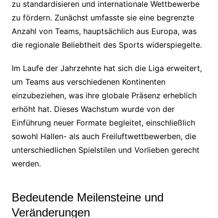
zu standardisieren und internationale Wettbewerbe
zu fördern. Zunächst umfasste sie eine begrenzte
Anzahl von Teams, hauptsächlich aus Europa, was
die regionale Beliebtheit des Sports widerspiegelte.
Im Laufe der Jahrzehnte hat sich die Liga erweitert,
um Teams aus verschiedenen Kontinenten
einzubeziehen, was ihre globale Präsenz erheblich
erhöht hat. Dieses Wachstum wurde von der
Einführung neuer Formate begleitet, einschließlich
sowohl Hallen- als auch Freiluftwettbewerben, die
unterschiedlichen Spielstilen und Vorlieben gerecht
werden.
Bedeutende Meilensteine und
Veränderungen