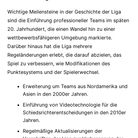
Wichtige Meilensteine in der Geschichte der Liga
sind die Einführung professioneller Teams im späten
20. Jahrhundert, die einen Wandel hin zu einer
wettbewerbsfähigeren Umgebung markierte.
Darüber hinaus hat die Liga mehrere
Regeländerungen erlebt, die darauf abzielen, das
Spiel zu verbessern, wie Modifikationen des
Punktesystems und der Spielerwechsel.
Erweiterung um Teams aus Nordamerika und
Asien in den 2000er Jahren.
Einführung von Videotechnologie für die
Schiedsrichterentscheidungen in den 2010er
Jahren.
Regelmäßige Aktualisierungen der