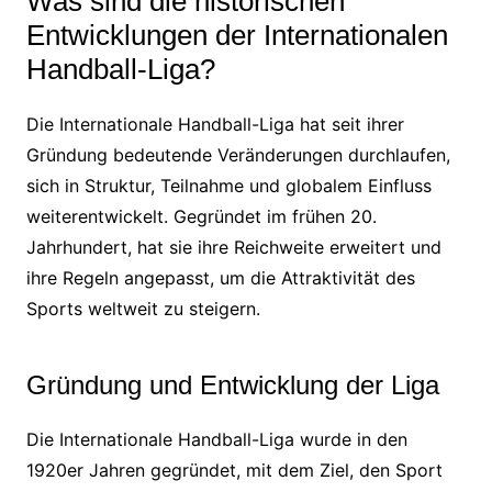
Was sind die historischen
Entwicklungen der Internationalen
Handball-Liga?
Die Internationale Handball-Liga hat seit ihrer
Gründung bedeutende Veränderungen durchlaufen,
sich in Struktur, Teilnahme und globalem Einfluss
weiterentwickelt. Gegründet im frühen 20.
Jahrhundert, hat sie ihre Reichweite erweitert und
ihre Regeln angepasst, um die Attraktivität des
Sports weltweit zu steigern.
Gründung und Entwicklung der Liga
Die Internationale Handball-Liga wurde in den
1920er Jahren gegründet, mit dem Ziel, den Sport