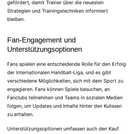
gefördert, damit Trainer über die neuesten
Strategien und Trainingstechniken informiert
bleiben.
Fan-Engagement und
Unterstützungsoptionen
Fans spielen eine entscheidende Rolle für den Erfolg
der Internationalen Handball-Liga, und es gibt
verschiedene Möglichkeiten, sich mit dem Sport zu
engagieren. Fans können Spiele besuchen, an
Fanclubs teilnehmen und Teams in sozialen Medien
folgen, um Updates und Inhalte hinter den Kulissen
zu erhalten.
Unterstützungsoptionen umfassen auch den Kauf