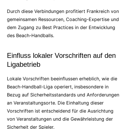
Durch diese Verbindungen profitiert Frankreich von
gemeinsamen Ressourcen, Coaching-Expertise und
dem Zugang zu Best Practices in der Entwicklung
des Beach-Handballs.
Einfluss lokaler Vorschriften auf den
Ligabetrieb
Lokale Vorschriften beeinflussen erheblich, wie die
Beach-Handball-Liga operiert, insbesondere in
Bezug auf Sicherheitsstandards und Anforderungen
an Veranstaltungsorte. Die Einhaltung dieser
Vorschriften ist entscheidend für die Ausrichtung
von Veranstaltungen und die Gewährleistung der
Sicherheit der Spieler.