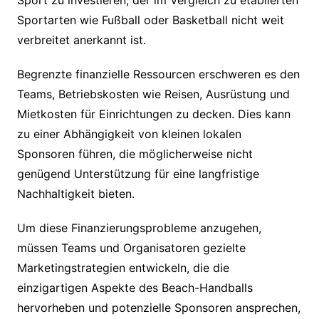
Sport zu investieren, der im Vergleich zu etablierten
Sportarten wie Fußball oder Basketball nicht weit
verbreitet anerkannt ist.
Begrenzte finanzielle Ressourcen erschweren es den
Teams, Betriebskosten wie Reisen, Ausrüstung und
Mietkosten für Einrichtungen zu decken. Dies kann
zu einer Abhängigkeit von kleinen lokalen
Sponsoren führen, die möglicherweise nicht
genügend Unterstützung für eine langfristige
Nachhaltigkeit bieten.
Um diese Finanzierungsprobleme anzugehen,
müssen Teams und Organisatoren gezielte
Marketingstrategien entwickeln, die die
einzigartigen Aspekte des Beach-Handballs
hervorheben und potenzielle Sponsoren ansprechen,