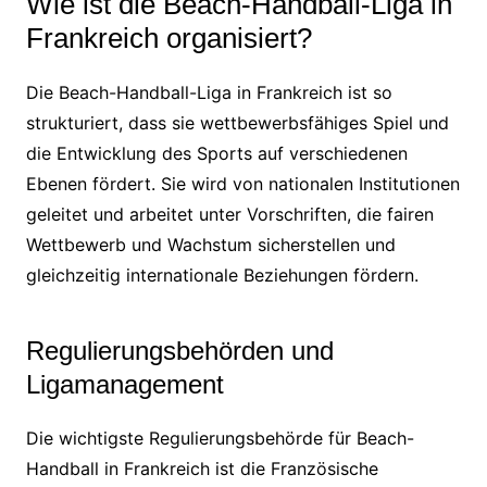
Wie ist die Beach-Handball-Liga in
Frankreich organisiert?
Die Beach-Handball-Liga in Frankreich ist so
strukturiert, dass sie wettbewerbsfähiges Spiel und
die Entwicklung des Sports auf verschiedenen
Ebenen fördert. Sie wird von nationalen Institutionen
geleitet und arbeitet unter Vorschriften, die fairen
Wettbewerb und Wachstum sicherstellen und
gleichzeitig internationale Beziehungen fördern.
Regulierungsbehörden und
Ligamanagement
Die wichtigste Regulierungsbehörde für Beach-
Handball in Frankreich ist die Französische