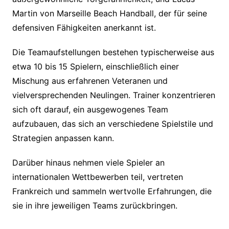
Martin von Marseille Beach Handball, der für seine
defensiven Fähigkeiten anerkannt ist.
Die Teamaufstellungen bestehen typischerweise aus
etwa 10 bis 15 Spielern, einschließlich einer
Mischung aus erfahrenen Veteranen und
vielversprechenden Neulingen. Trainer konzentrieren
sich oft darauf, ein ausgewogenes Team
aufzubauen, das sich an verschiedene Spielstile und
Strategien anpassen kann.
Darüber hinaus nehmen viele Spieler an
internationalen Wettbewerben teil, vertreten
Frankreich und sammeln wertvolle Erfahrungen, die
sie in ihre jeweiligen Teams zurückbringen.