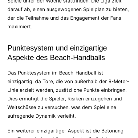
Spiele unter der Woche stattfinden. Die Liga zielt
darauf ab, einen ausgewogenen Spielplan zu bieten,
der die Teilnahme und das Engagement der Fans
maximiert.
Punktesystem und einzigartige
Aspekte des Beach-Handballs
Das Punktesystem im Beach-Handball ist
einzigartig, da Tore, die von außerhalb der 9-Meter-
Linie erzielt werden, zusätzliche Punkte einbringen.
Dies ermutigt die Spieler, Risiken einzugehen und
Weitschüsse zu versuchen, was dem Spiel eine
aufregende Dynamik verleiht.
Ein weiterer einzigartiger Aspekt ist die Betonung