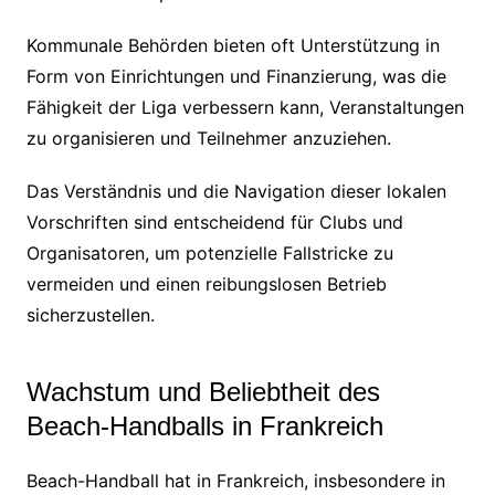
Kommunale Behörden bieten oft Unterstützung in
Form von Einrichtungen und Finanzierung, was die
Fähigkeit der Liga verbessern kann, Veranstaltungen
zu organisieren und Teilnehmer anzuziehen.
Das Verständnis und die Navigation dieser lokalen
Vorschriften sind entscheidend für Clubs und
Organisatoren, um potenzielle Fallstricke zu
vermeiden und einen reibungslosen Betrieb
sicherzustellen.
Wachstum und Beliebtheit des
Beach-Handballs in Frankreich
Beach-Handball hat in Frankreich, insbesondere in