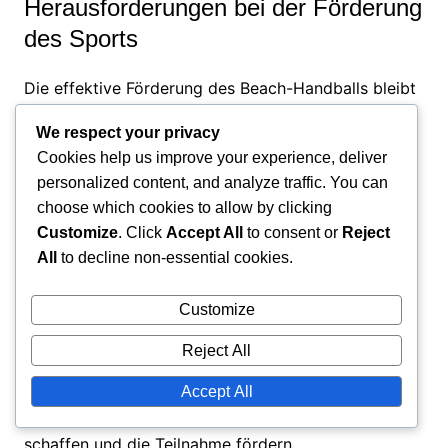
Herausforderungen bei der Förderung
des Sports
Die effektive Förderung des Beach-Handballs bleibt
eine Herausforderung aufgrund seines relativ
We respect your privacy
niedrigen Profils in Frankreich. Die Liga muss
Cookies help us improve your experience, deliver
innovative Marketingstrategien entwickeln, um die
personalized content, and analyze traffic. You can
Aufmerksamkeit potenzieller Fans und Spieler zu
choose which cookies to allow by clicking
gewinnen.
Customize
. Click
Accept All
to consent or
Reject
All
to decline non-essential cookies.
Die Nutzung von Social-Media-Plattformen und
ansprechendem Content kann dazu beitragen, das
Customize
Bewusstsein zu schärfen und die dynamische Natur
Reject All
des Beach-Handballs zu präsentieren. Die
Hervorhebung lokaler Turniere und
Accept All
Spielergeschichten kann ein Gemeinschaftsgefühl
schaffen und die Teilnahme fördern.