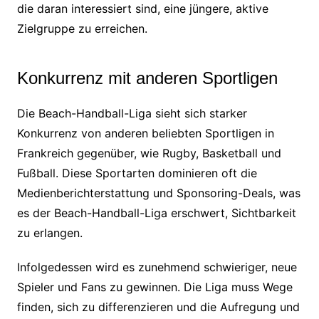
die daran interessiert sind, eine jüngere, aktive
Zielgruppe zu erreichen.
Konkurrenz mit anderen Sportligen
Die Beach-Handball-Liga sieht sich starker
Konkurrenz von anderen beliebten Sportligen in
Frankreich gegenüber, wie Rugby, Basketball und
Fußball. Diese Sportarten dominieren oft die
Medienberichterstattung und Sponsoring-Deals, was
es der Beach-Handball-Liga erschwert, Sichtbarkeit
zu erlangen.
Infolgedessen wird es zunehmend schwieriger, neue
Spieler und Fans zu gewinnen. Die Liga muss Wege
finden, sich zu differenzieren und die Aufregung und