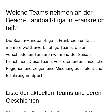
Welche Teams nehmen an der
Beach-Handball-Liga in Frankreich
teil?
Die Beach-Handball-Liga in Frankreich umfasst
mehrere wettbewerbsfähige Teams, die an
verschiedenen Turnieren während der Saison
teilnehmen. Diese Teams vertreten unterschiedliche
Regionen und zeigen eine Mischung aus Talent und
Erfahrung im Sport.
Liste der aktuellen Teams und deren
Geschichten