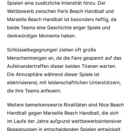
Spielen eine zusätzliche Intensität hinzu. Der
Wettbewerb zwischen Paris Beach Handball und
Marseille Beach Handball ist besonders heftig, da
beide Teams eine Geschichte enger Spiele und
denkwürdiger Momente haben.
Schlüsselbegegnungen ziehen oft große
Menschenmengen an, da die Fans gespannt auf das
Aufeinandertreffen dieser beiden Titanen warten.
Die Atmosphäre während dieser Spiele ist
elektrisierend, mit leidenschaftlichen Unterstützern,
die ihre Teams anfeuern.
Weitere bemerkenswerte Rivalitäten sind Nice Beach
Handball gegen Marseille Beach Handball, die sich
im Laufe der Jahre aufgrund wettbewerbsintensiver
Begegnungen in entscheidenden Spielen entwickelt