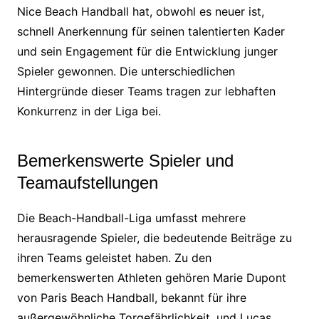
Nice Beach Handball hat, obwohl es neuer ist,
schnell Anerkennung für seinen talentierten Kader
und sein Engagement für die Entwicklung junger
Spieler gewonnen. Die unterschiedlichen
Hintergründe dieser Teams tragen zur lebhaften
Konkurrenz in der Liga bei.
Bemerkenswerte Spieler und
Teamaufstellungen
Die Beach-Handball-Liga umfasst mehrere
herausragende Spieler, die bedeutende Beiträge zu
ihren Teams geleistet haben. Zu den
bemerkenswerten Athleten gehören Marie Dupont
von Paris Beach Handball, bekannt für ihre
außergewöhnliche Torgefährlichkeit, und Lucas