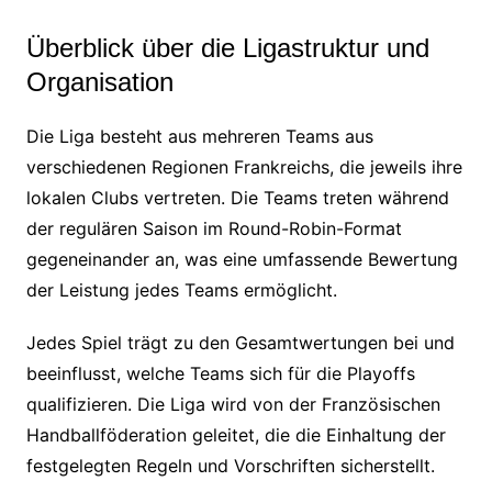
Überblick über die Ligastruktur und
Organisation
Die Liga besteht aus mehreren Teams aus
verschiedenen Regionen Frankreichs, die jeweils ihre
lokalen Clubs vertreten. Die Teams treten während
der regulären Saison im Round-Robin-Format
gegeneinander an, was eine umfassende Bewertung
der Leistung jedes Teams ermöglicht.
Jedes Spiel trägt zu den Gesamtwertungen bei und
beeinflusst, welche Teams sich für die Playoffs
qualifizieren. Die Liga wird von der Französischen
Handballföderation geleitet, die die Einhaltung der
festgelegten Regeln und Vorschriften sicherstellt.