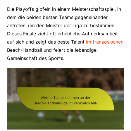
Die Playoffs gipfeln in einem Meisterschaftsspiel, in
dem die beiden besten Teams gegeneinander
antreten, um den Meister der Liga zu bestimmen.
Dieses Finale zieht oft erhebliche Aufmerksamkeit
auf sich und zeigt das beste Talent
im französischen
Beach-Handball und feiert die lebendige
Gemeinschaft des Sports.