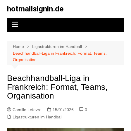
Skip
hotmailsignin.de
to
content
Home
Ligastrukturen im Handball
Beachhandball-Liga in Frankreich: Format, Teams,
Organisation
Beachhandball-Liga in
Frankreich: Format, Teams,
Organisation
Camille Lefevre
15/01/2026
0
Ligastrukturen im Handball