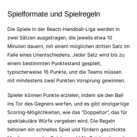
Spielformate und Spielregeln
Die Spiele in der Beach-Handball-Liga werden in
zwei Sätzen ausgetragen, die jeweils etwa 10
Minuten dauern, mit einem möglichen dritten Satz im
Falle eines Unentschiedens. Jeder Satz wird bis zu
einem bestimmten Punktestand gespielt,
typischerweise 16 Punkte, und die Teams müssen
mit mindestens zwei Punkten Vorsprung gewinnen.
Spieler können Punkte erzielen, indem sie den Ball
ins Tor des Gegners werfen, und es gibt einzigartige
Scoring-Möglichkeiten, wie das “Doppeltor”, das für
spektakuläre Würfe vergeben wird. Die Regeln
betonen ein schnelles Spiel und fördern geschickte