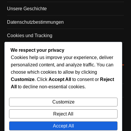
Unsere Geschichte
Datenschutzbestimmungen
Cookies und Tracking
Allgemeine Geschäftsbedingungen
We respect your privacy
Cookies help us improve your experience, deliver
Kategorien
personalized content, and analyze traffic. You can
choose which cookies to allow by clicking
Historischer Kontext des Handballs
Customize
. Click
Accept All
to consent or
Reject
All
to decline non-essential cookies.
Ligastrukturen im Handball
Customize
Teamprofile im Handball
Reject All
Accept All
Copyright © 2026 hotmailsignin.de. All rights reserved.