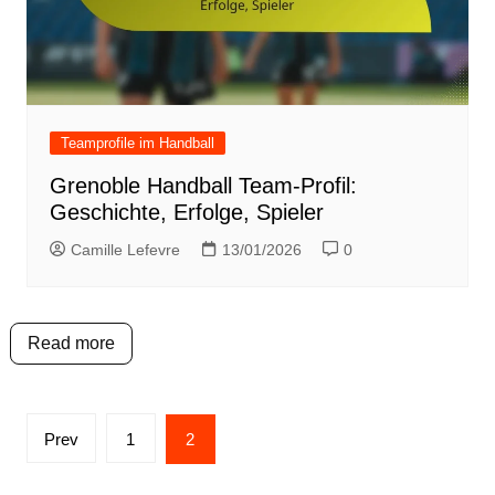
Teamprofile im Handball
Grenoble Handball Team-Profil:
Geschichte, Erfolge, Spieler
Camille Lefevre
13/01/2026
0
Read more
Posts
Prev
1
2
pagination