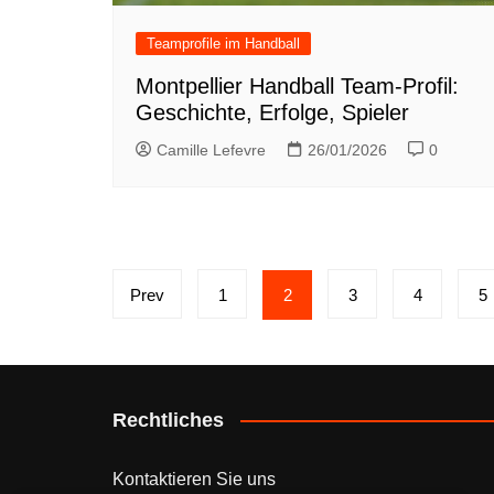
Teamprofile im Handball
Montpellier Handball Team-Profil:
Geschichte, Erfolge, Spieler
Camille Lefevre
26/01/2026
0
Posts
Prev
1
2
3
4
5
pagination
Rechtliches
Kontaktieren Sie uns