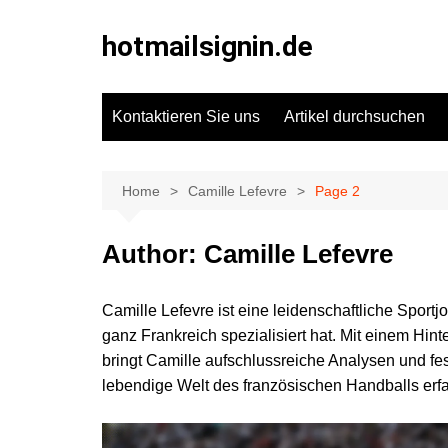
Skip
to
hotmailsignin.de
content
Kontaktieren Sie uns
Artikel durchsuchen
Home
Camille Lefevre
Page 2
Author:
Camille Lefevre
Camille Lefevre ist eine leidenschaftliche Sportjou
ganz Frankreich spezialisiert hat. Mit einem Hi
bringt Camille aufschlussreiche Analysen und fe
lebendige Welt des französischen Handballs erf